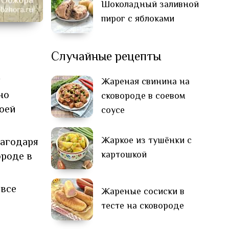
Шоколадный заливной
пирог с яблоками
Случайные рецепты
я
Жареная свинина на
но
сковороде в соевом
воей
соусе
Жаркое из тушёнки с
лагодаря
картошкой
ороде в
 все
Жареные сосиски в
тесте на сковороде