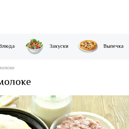
 блюда
Закуски
Выпечка
молоке
 молоке