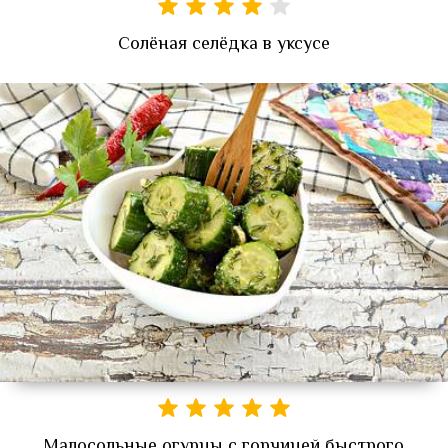
Солёная селёдка в уксусе
Малосольные огурцы с горчицей быстрого