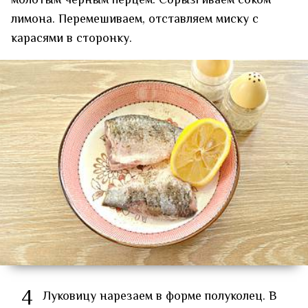
молотым чёрным перцем. Сбрызгиваем соком
лимона. Перемешиваем, отставляем миску с
карасями в сторонку.
4
Луковицу нарезаем в форме полуколец. В