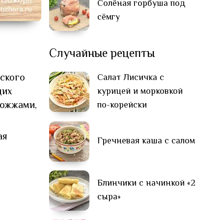
Солёная горбуша под
сёмгу
Случайные рецепты
ского
Салат Лисичка с
щих
курицей и морковкой
рожжами,
по-корейски
ая
Гречневая каша с салом
Блинчики с начинкой «2
сыра»