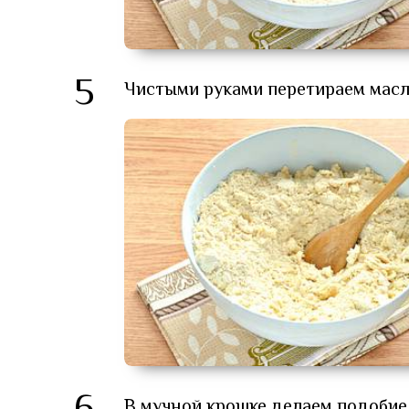
5
Чистыми руками перетираем масло
В мучной крошке делаем подобие 