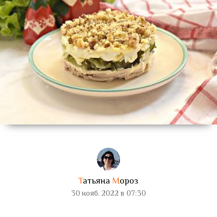
Т
атьяна
М
ороз
30 нояб. 2022 в 07:30