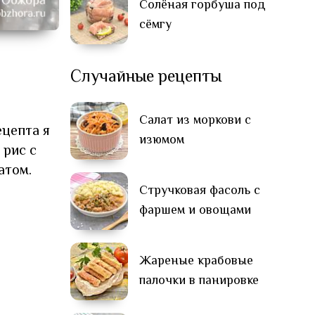
Солёная горбуша под
сёмгу
Случайные рецепты
Салат из моркови с
цепта я
изюмом
 рис с
атом.
Стручковая фасоль с
фаршем и овощами
Жареные крабовые
палочки в панировке