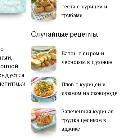
теста с курицей и
грибами
Случайные рецепты
то
Батон с сыром и
ный,
чесноком в духовке
ионной
ендуется
ппетитный
Плов с курицей и
изюмом на сковороде
Запечённая куриная
грудка целиком в
аджике