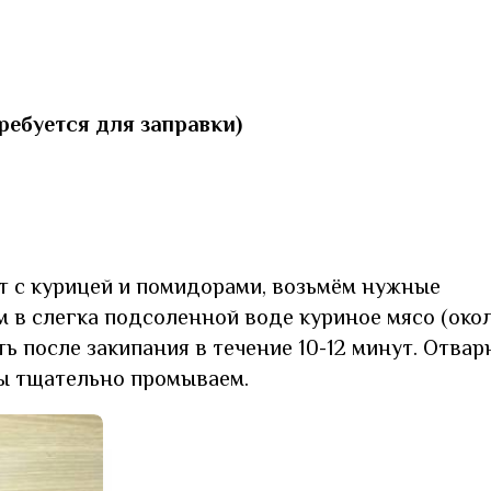
требуется для заправки)
т с курицей и помидорами, возьмём нужные
 в слегка подсоленной воде куриное мясо (око
ть после закипания в течение 10-12 минут. Отва
ы тщательно промываем.