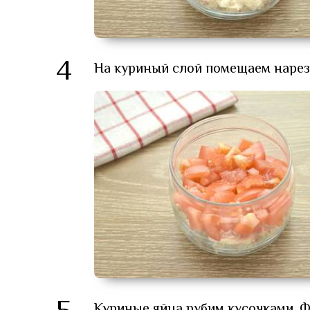
4
На куриный слой помещаем наре
Куриные яйца рубим кусочками. 