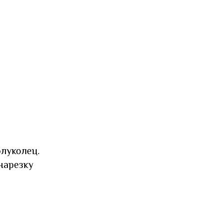
луколец.
нарезку