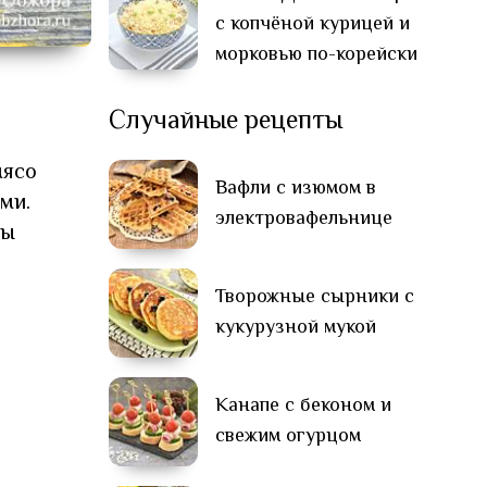
с копчёной курицей и
морковью по-корейски
Случайные рецепты
мясо
Вафли с изюмом в
ми.
электровафельнице
бы
Творожные сырники с
кукурузной мукой
Канапе с беконом и
свежим огурцом