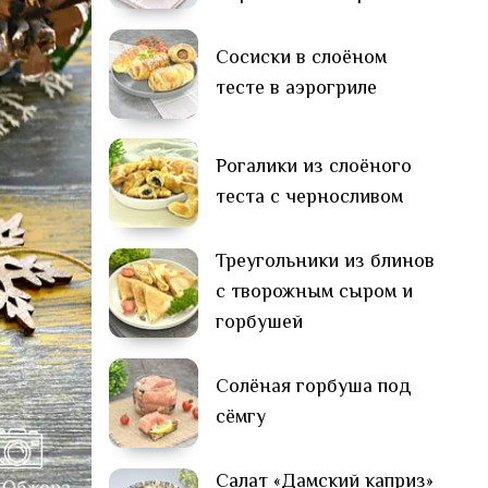
Сосиски в слоёном
тесте в аэрогриле
Рогалики из слоёного
теста с черносливом
Треугольники из блинов
с творожным сыром и
горбушей
Солёная горбуша под
сёмгу
Салат «Дамский каприз»