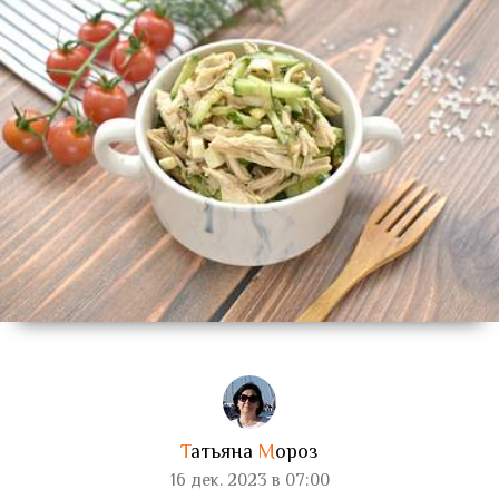
Т
атьяна
М
ороз
16 дек. 2023 в 07:00