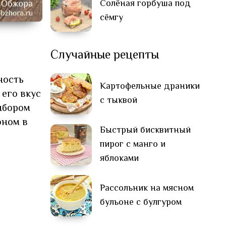
Солёная горбуша под
сёмгу
Случайные рецепты
ность
Картофельные драники
 его вкус
с тыквой
ыбором
оном в
Быстрый бисквитный
пирог с манго и
яблоками
Рассольник на мясном
бульоне с булгуром