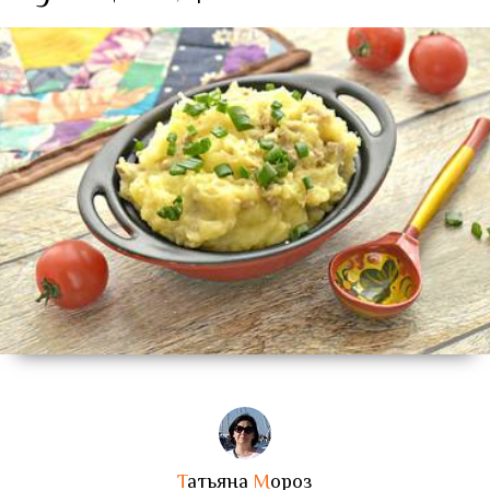
Т
атьяна
М
ороз