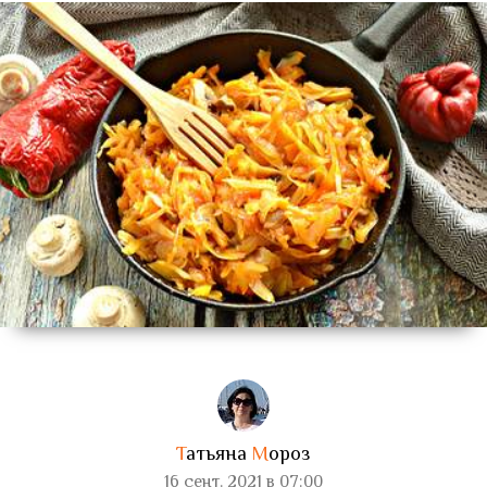
Т
атьяна
М
ороз
16 сент. 2021 в 07:00