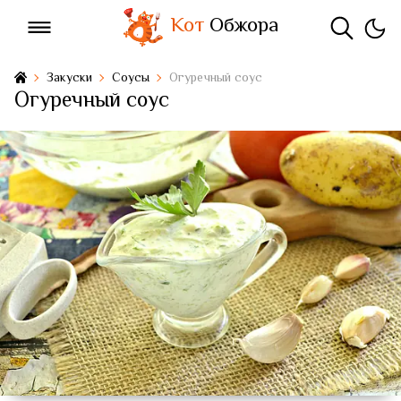
Кот
Обжора
Закуски
Соусы
Огуречный соус
Огуречный соус