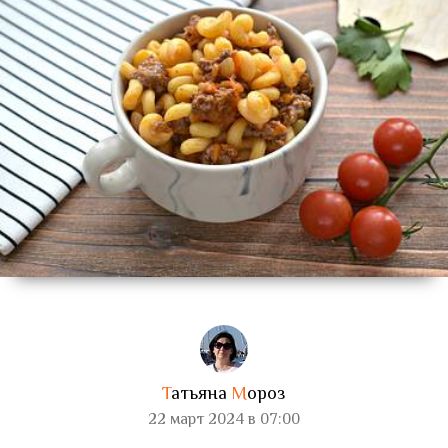
Т
атьяна
М
ороз
22 март 2024 в 07:00