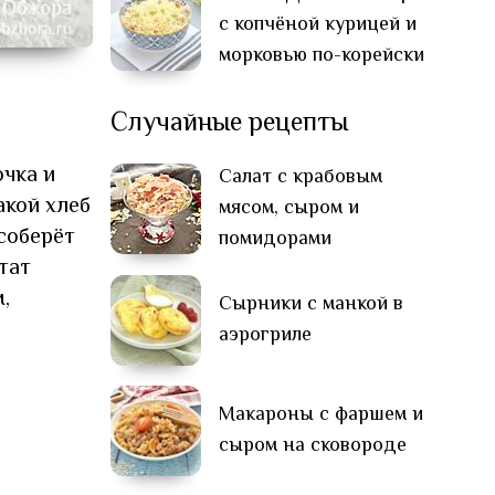
с копчёной курицей и
морковью по-корейски
Случайные рецепты
чка и
Салат с крабовым
акой хлеб
мясом, сыром и
соберёт
помидорами
тат
,
Сырники с манкой в
аэрогриле
Макароны с фаршем и
сыром на сковороде