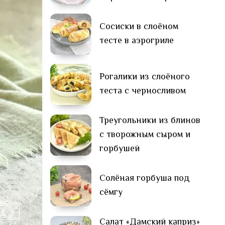
Сосиски в слоёном
тесте в аэрогриле
Рогалики из слоёного
теста с черносливом
Треугольники из блинов
с творожным сыром и
горбушей
Солёная горбуша под
сёмгу
Салат «Дамский каприз»