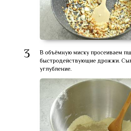
3
В объёмную миску просеиваем пше
быстродействующие дрожжи. Сып
углубление.