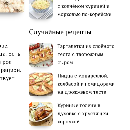
с копчёной курицей и
морковью по-корейски
Случайные рецепты
юре.
Тарталетки из слоёного
а. Есть
теста с творожным
трое
сыром
 рацион.
Пицца с моцареллой,
ствует
колбасой и помидорами
на дрожжевом тесте
Куриные голени в
духовке с хрустящей
корочкой