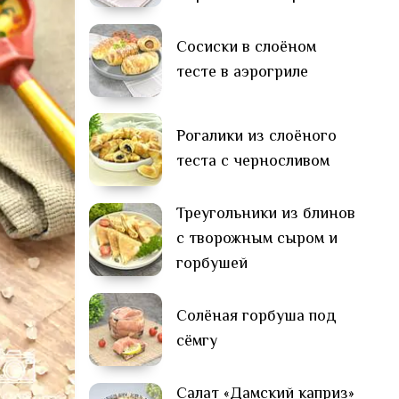
Сосиски в слоёном
тесте в аэрогриле
Рогалики из слоёного
теста с черносливом
Треугольники из блинов
с творожным сыром и
горбушей
Солёная горбуша под
сёмгу
Салат «Дамский каприз»