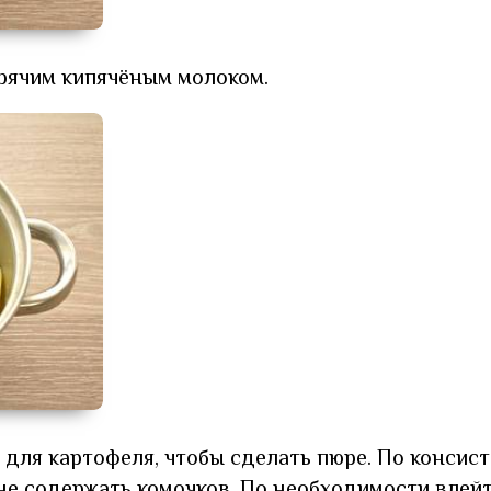
рячим кипячёным молоком.
 для картофеля, чтобы сделать пюре. По консис
е содержать комочков. По необходимости влей