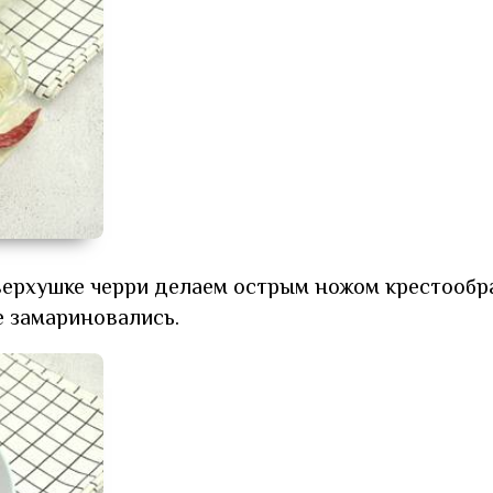
верхушке черри делаем острым ножом крестообр
е замариновались.