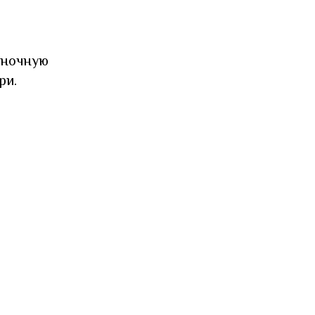
сночную
ри.