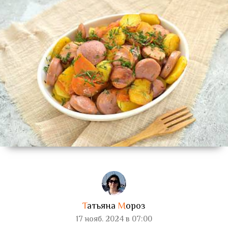
Т
атьяна
М
ороз
17 нояб. 2024 в 07:00