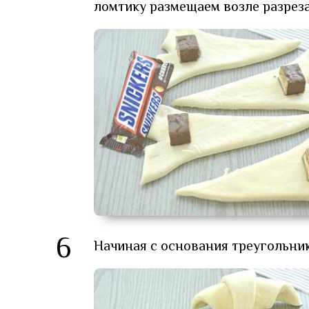
ломтику размещаем возле разреза
6
Начиная с основания треугольник