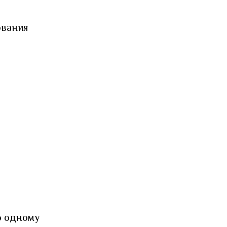
ования
о одному