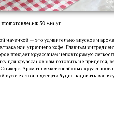
 приготовления: 30 минут
й начинкой — это удивительно вкусное и аром
автрака или утреннего кофе. Главным ингредиен
торое придаёт круассанам неповторимую лёгкост
ку для круассанов нам готовить не придётся, в
Сникерс. Аромат свежеиспечённых круассанов с
й кусочек этого десерта будет радовать вас вк