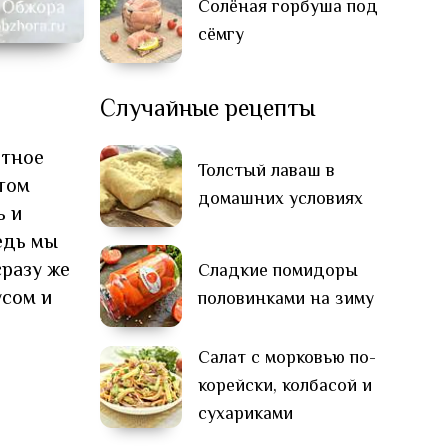
Солёная горбуша под
сёмгу
Случайные рецепты
атное
Толстый лаваш в
том
домашних условиях
ь и
едь мы
разу же
Сладкие помидоры
усом и
половинками на зиму
Салат с морковью по-
корейски, колбасой и
сухариками