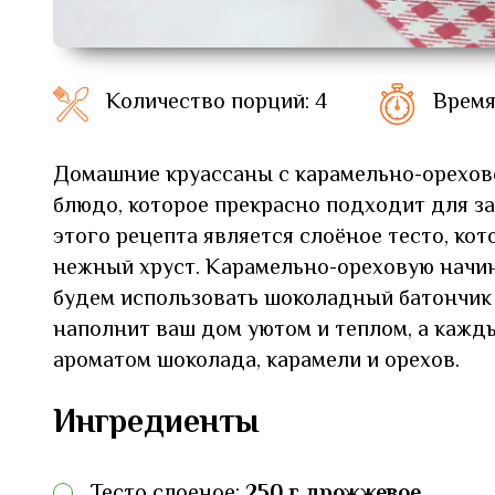
Количество порций: 4
Время
Домашние круассаны с карамельно-орехово
блюдо, которое прекрасно подходит для з
этого рецепта является слоёное тесто, ко
нежный хруст. Карамельно-ореховую начин
будем использовать шоколадный батончик 
наполнит ваш дом уютом и теплом, а кажды
ароматом шоколада, карамели и орехов.
Ингредиенты
Тесто слоеное:
250 г дрожжевое