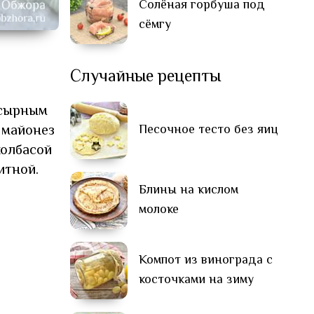
Солёная горбуша под
сёмгу
Случайные рецепты
 сырным
 майонез
Песочное тесто без яиц
колбасой
итной.
Блины на кислом
молоке
Компот из винограда с
косточками на зиму