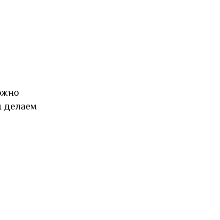
ожно
ы делаем