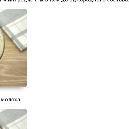
им ингредиенты в нём до однородного состава.
 молока.