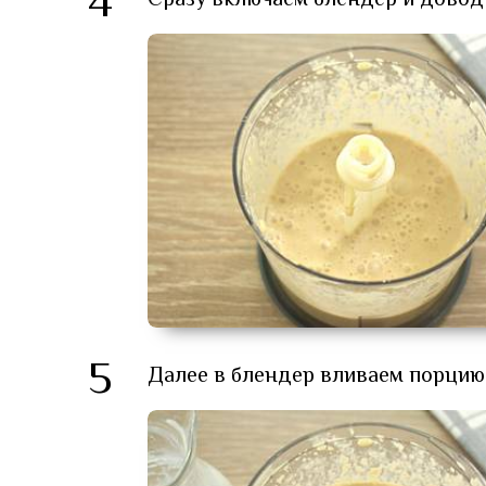
4
Сразу включаем блендер и довод
5
Далее в блендер вливаем порцию