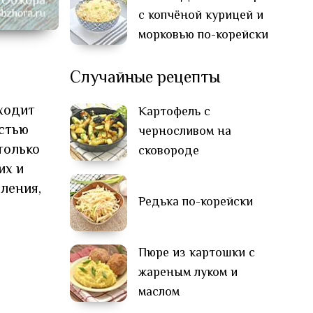
с копчёной курицей и
морковью по-корейски
Случайные рецепты
ходит
Картофель с
остью
черносливом на
только
сковороде
их и
ления,
Редька по-корейски
Пюре из картошки с
жареным луком и
маслом