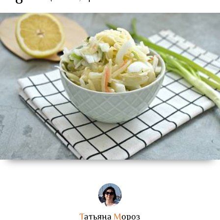
Т
атьяна
М
ороз