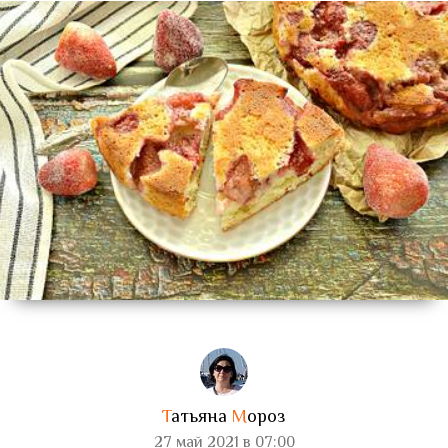
Т
атьяна
М
ороз
27 май 2021 в 07:00