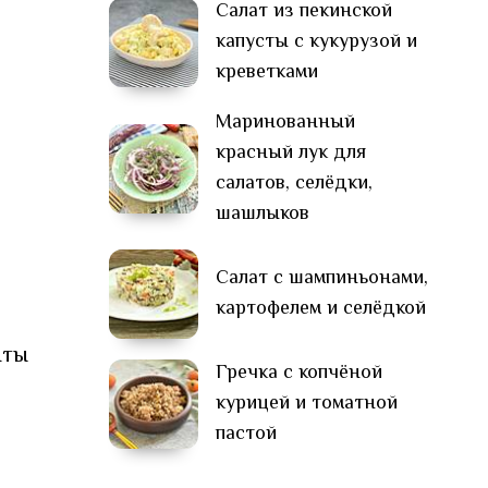
Салат из пекинской
капусты с кукурузой и
креветками
Маринованный
красный лук для
салатов, селёдки,
шашлыков
Салат с шампиньонами,
картофелем и селёдкой
нты
Гречка с копчёной
курицей и томатной
пастой