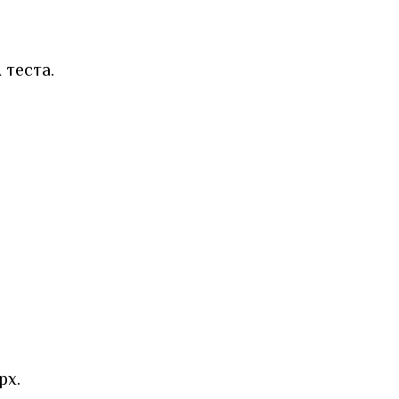
 теста.
рх.