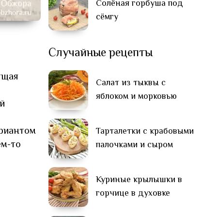
Солёная горбуша под
сёмгу
Случайные рецепты
ящая
Салат из тыквы с
яблоком и морковью
ей
ариантом
Тарталетки с крабовыми
ем-то
палочками и сыром
Куриные крылышки в
горчице в духовке