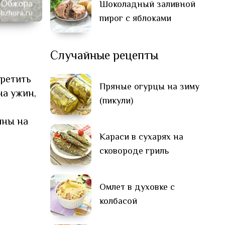
Шоколадный заливной
пирог с яблоками
Случайные рецепты
третить
Пряные огурцы на зиму
на ужин,
(пикули)
ины на
Караси в сухарях на
сковороде гриль
Омлет в духовке с
колбасой