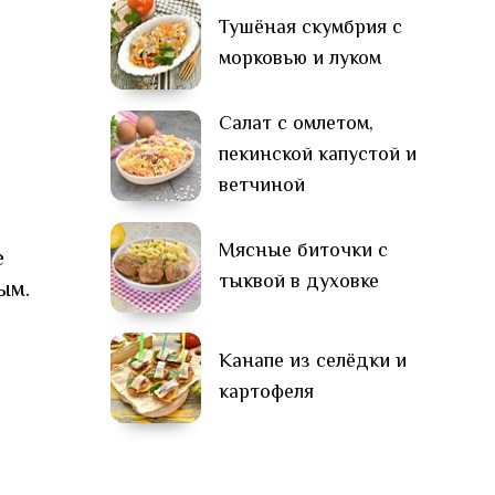
Тушёная скумбрия с
морковью и луком
Салат с омлетом,
пекинской капустой и
ветчиной
Мясные биточки с
е
тыквой в духовке
ым.
Канапе из селёдки и
картофеля