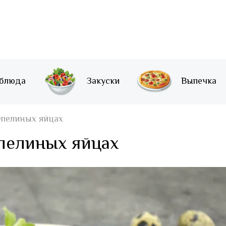
 блюда
Закуски
Выпечка
епелиных яйцах
пелиных яйцах