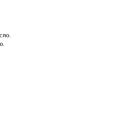
сло.
о.