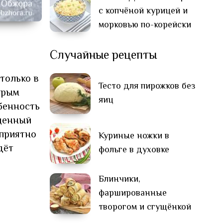
с копчёной курицей и
морковью по-корейски
Случайные рецепты
только в
Тесто для пирожков без
трым
яиц
обенность
ыщенный
 приятно
Куриные ножки в
дёт
фольге в духовке
Блинчики,
фаршированные
творогом и сгущёнкой