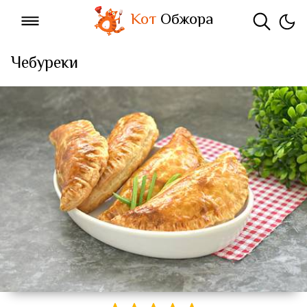
Кот
Обжора
Чебуреки